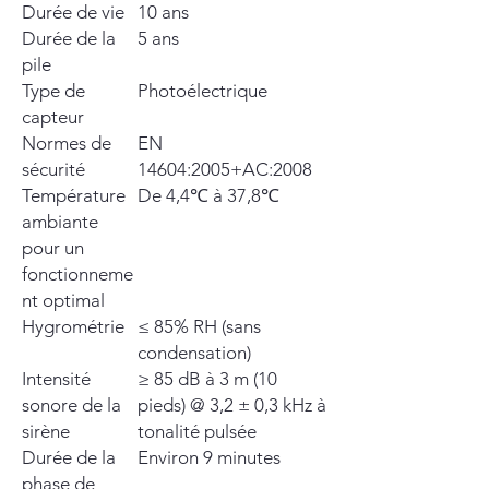
Durée de vie
10 ans
Durée de la
5 ans
pile
Type de
Photoélectrique
capteur
Normes de
EN
sécurité
14604:2005+AC:2008
Température
De 4,4℃ à 37,8℃
ambiante
pour un
fonctionneme
nt optimal
Hygrométrie
≤ 85% RH (sans
condensation)
Intensité
≥ 85 dB à 3 m (10
sonore de la
pieds) @ 3,2 ± 0,3 kHz à
sirène
tonalité pulsée
Durée de la
Environ 9 minutes
phase de