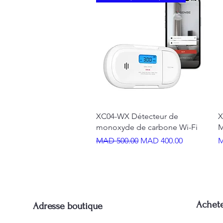
Quick View
XC04-WX Détecteur de
X
monoxyde de carbone Wi-Fi
M
Regular Price
Sale Price
P
MAD 500.00
MAD 400.00
M
Achet
Adresse boutique