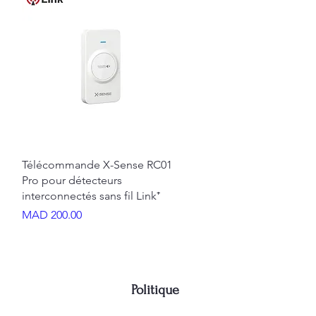
Quick View
Télécommande X-Sense RC01
Pro pour détecteurs
interconnectés sans fil Link⁺
Price
MAD 200.00
Politique