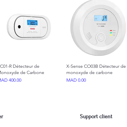
Quick View
Quick View
C01-R Détecteur de
X-Sense CO03B Détecteur de
onoxyde de Carbone
monoxyde de carbone
rice
Price
AD 400.00
MAD 0.00
er
Support client