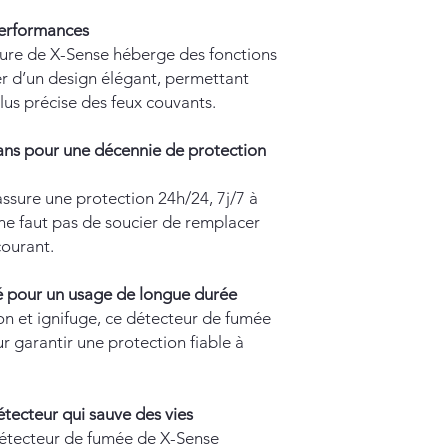
politique de retou
erformances
Nous nous efforçons 
aussi simple que poss
ure de X-Sense héberge des fonctions
des questions ou de
er d’un design élégant, permettant
politique de retour o
lus précise des feux couvants.
pour retourner un art
notre service client 
 ans pour une décennie de protection
assure une protection 24h/24, 7j/7 à
l ne faut pas de soucier de remplacer
courant.
é pour un usage de longue durée
ion et ignifuge, ce détecteur de fumée
r garantir une protection fiable à
étecteur qui sauve des vies
détecteur de fumée de X-Sense