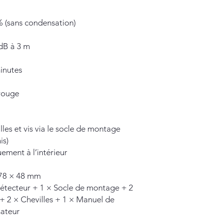
 (sans condensation)
dB à 3 m
inutes
rouge
lles et vis via le socle de montage
is)
ement à l’intérieur
 78 × 48 mm
étecteur + 1 × Socle de montage + 2
 + 2 × Chevilles + 1 × Manuel de
isateur