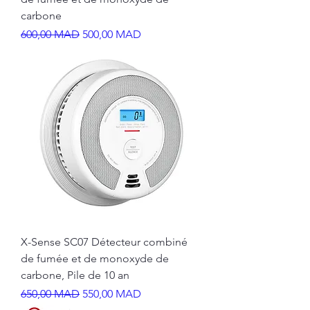
carbone
Prix original
Prix promotionnel
600,00 MAD
500,00 MAD
X-Sense SC07 Détecteur combiné
de fumée et de monoxyde de
carbone, Pile de 10 an
Prix original
Prix promotionnel
650,00 MAD
550,00 MAD