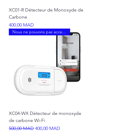
XC01-R Détecteur de Monoxyde de
Carbone
Prix
400,00 MAD
Nous ne pouvons pas accepter l
XC04-WX Détecteur de monoxyde
de carbone Wi-Fi
Prix original
Prix promotionnel
500,00 MAD
400,00 MAD